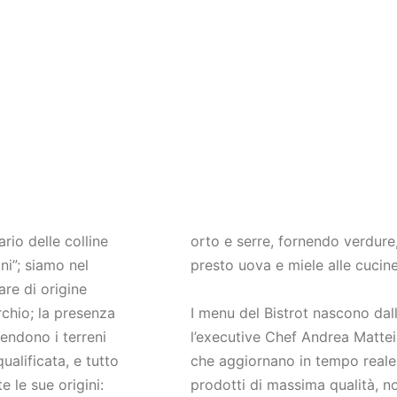
rio delle colline
orto e serre, fornendo verdure, 
ni”; siamo nel
presto uova e miele alle cucine d
are di origine
rchio; la presenza
I menu del Bistrot nascono da
rendono i terreni
l’executive Chef Andrea Mattei 
qualificata, e tutto
che aggiornano in tempo reale 
 le sue origini:
prodotti di massima qualità, no