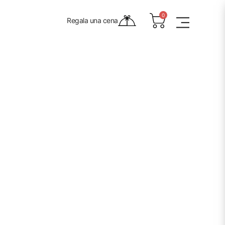
0
0
Regala una cena
Regala una cena